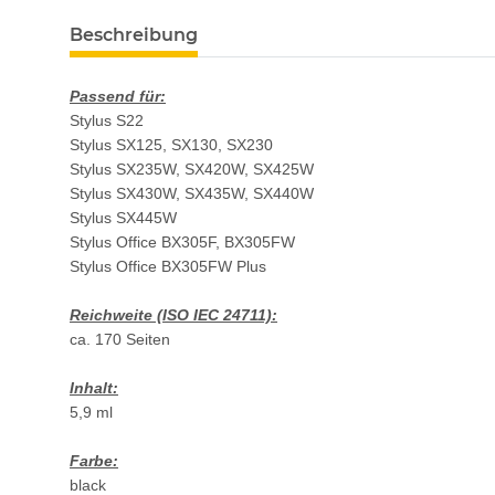
Beschreibung
Passend für:
Stylus S22
Stylus SX125, SX130, SX230
Stylus SX235W, SX420W, SX425W
Stylus SX430W, SX435W, SX440W
Stylus SX445W
Stylus Office BX305F, BX305FW
Stylus Office BX305FW Plus
Reichweite (ISO IEC 24711):
ca. 170 Seiten
Inhalt:
5,9 ml
Farbe:
black