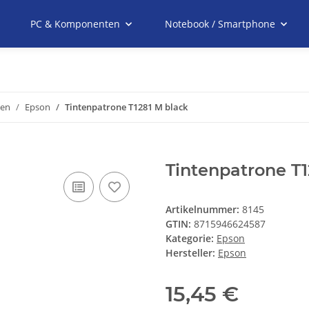
PC & Komponenten
Notebook / Smartphone
nen
Epson
Tintenpatrone T1281 M black
Tintenpatrone T1
Artikelnummer:
8145
GTIN:
8715946624587
Kategorie:
Epson
Hersteller:
Epson
15,45 €