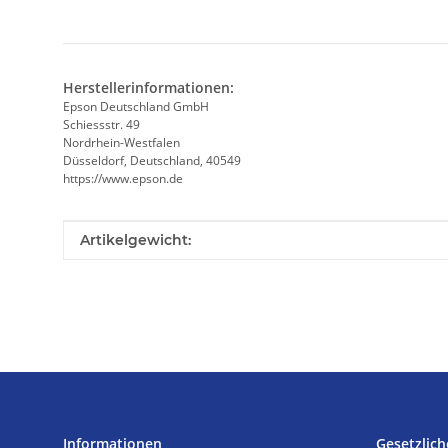
Herstellerinformationen:
Epson Deutschland GmbH
Schiessstr. 49
Nordrhein-Westfalen
Düsseldorf, Deutschland, 40549
https://www.epson.de
Produkteigenschaft
Wert
Artikelgewicht:
Informationen
Gesetzlich