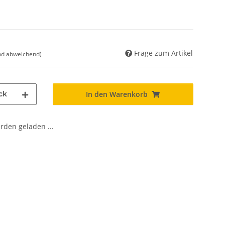
Frage zum Artikel
nd abweichend)
ck
In den Warenkorb
den geladen ...