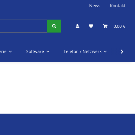
News
Kontakt
0,00 €
erie
Software
Telefon / Netzwerk
Tinte 