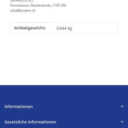
Zanderij 25-27
Amstelveen, Niederlande, 1185 ZM
info@brother.nl
Produkteigenschaft
Wert
Artikelgewicht:
0,044
kg
Informationen
Gesetzliche Informationen