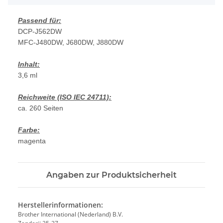
Passend für:
DCP-J562DW
MFC-J480DW, J680DW, J880DW
Inhalt:
3,6 ml
Reichweite (ISO IEC 24711):
ca. 260 Seiten
Farbe:
magenta
Angaben zur Produktsicherheit
Herstellerinformationen:
Brother International (Nederland) B.V.