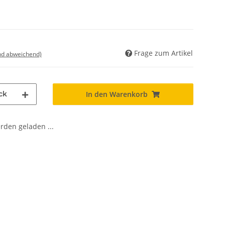
Frage zum Artikel
nd abweichend)
ck
In den Warenkorb
den geladen ...