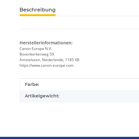
Beschreibung
Herstellerinformationen:
Canon Europa N.V.
Bovenkerkerweg 59
Amstelveen, Niederlande, 1185 XB
https://www.canon-europe.com
Produkteigenschaft
Wert
Farbe:
Artikelgewicht: