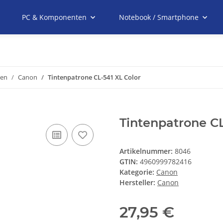
PC & Komponenten
Notebook / Smartphone
nen
Canon
Tintenpatrone CL-541 XL Color
Tintenpatrone CL
Artikelnummer:
8046
GTIN:
4960999782416
Kategorie:
Canon
Hersteller:
Canon
27,95 €