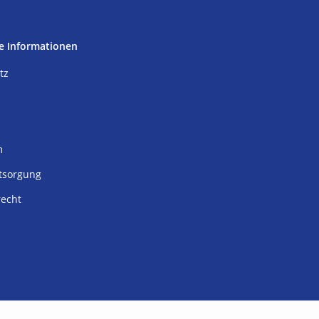
e Informationen
tz
m
tsorgung
recht