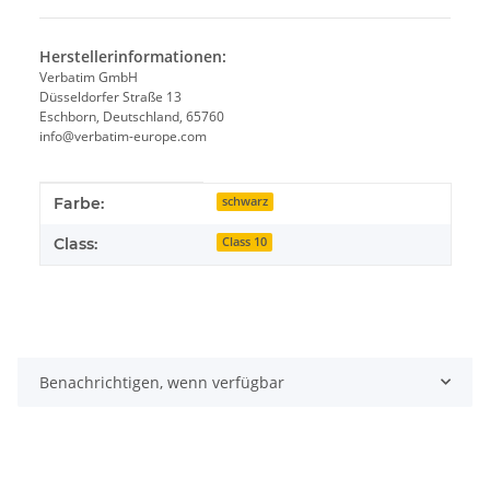
Herstellerinformationen:
Verbatim GmbH
Düsseldorfer Straße 13
Eschborn, Deutschland, 65760
info@verbatim-europe.com
Produkteigenschaft
Wert
Farbe:
schwarz
Class:
Class 10
Benachrichtigen, wenn verfügbar