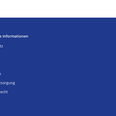
e Informationen
tz
m
tsorgung
recht