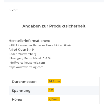
3 Volt
Angaben zur Produktsicherheit
Herstellerinformationen:
VARTA Consumer Batteries GmbH & Co. KGaA
Alfred-Krupp-Str. 9
Baden-Württemberg
Ellwangen, Deutschland, 73479
info@varta-household.com
https://www.varta-ag.com
Produkteigenschaft
Wert
Durchmesser:
24,5 mm
Spannung:
3 V
Höhe:
7,7 mm