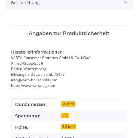
Beschreibung
Angaben zur Produktsicherheit
Herstellerinformationen:
VARTA Consumer Batteries GmbH & Co. KGaA
Alfred-Krupp-Str. 9
Baden-Württemberg
Ellwangen, Deutschland, 73479
info@varta-household.com
https://www.varta-ag.com
Produkteigenschaft
Wert
Durchmesser:
20 mm
Spannung:
3 V
Höhe:
3,2 mm