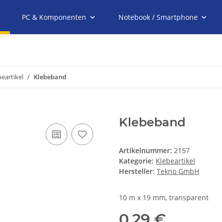
PC & Komponenten
Notebook / Smartphone
beartikel
Klebeband
Klebeband
Artikelnummer:
2157
Kategorie:
Klebeartikel
Hersteller:
Tekno GmbH
10 m x 19 mm, transparent
0,29 €