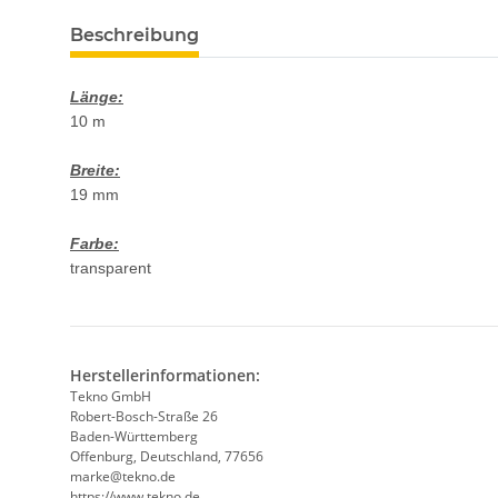
Beschreibung
Länge:
10 m
Breite:
19 mm
Farbe:
transparent
Herstellerinformationen:
Tekno GmbH
Robert-Bosch-Straße 26
Baden-Württemberg
Offenburg, Deutschland, 77656
marke@tekno.de
https://www.tekno.de