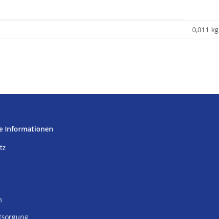
0,011
kg
e Informationen
tz
m
tsorgung