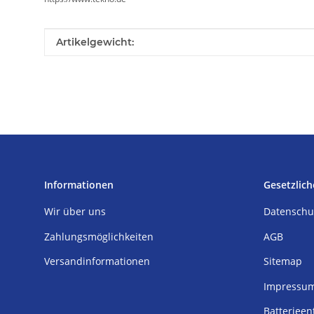
Produkteigenschaft
Wert
Artikelgewicht:
Informationen
Gesetzlich
Wir über uns
Datenschu
Zahlungsmöglichkeiten
AGB
Versandinformationen
Sitemap
Impressu
Batterieen