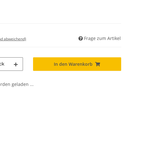
Frage zum Artikel
nd abweichend)
ck
In den Warenkorb
den geladen ...