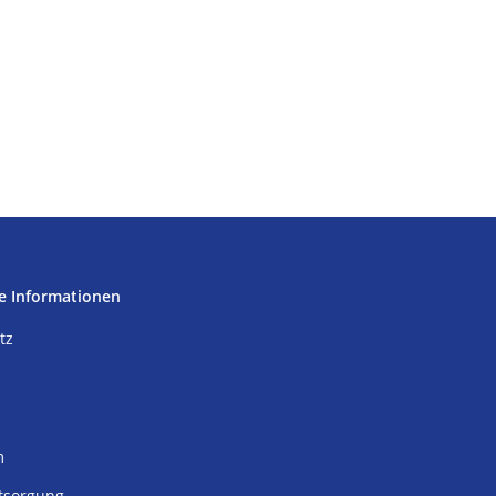
e Informationen
tz
m
tsorgung