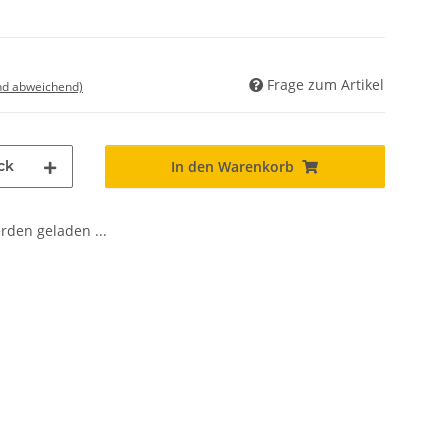
Frage zum Artikel
nd abweichend)
ck
In den Warenkorb
den geladen ...