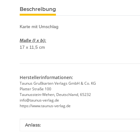
weitere Registerkarten anzeigen
Beschreibung
Karte mit Umschlag
Maße (l x b):
17 x 11,5 cm
Herstellerinformationen:
Taunus Grußkarten Verlags GmbH & Co. KG
Platter Straße 100
Taunusstein-Wehen, Deutschland, 65232
info@taunus-verlag.de
https://www.taunus-verlag.de
Produkteigenschaft
Wert
Anlass: