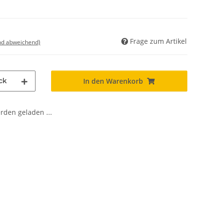
Frage zum Artikel
nd abweichend)
ck
In den Warenkorb
den geladen ...