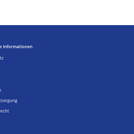
e Informationen
tz
m
tsorgung
recht