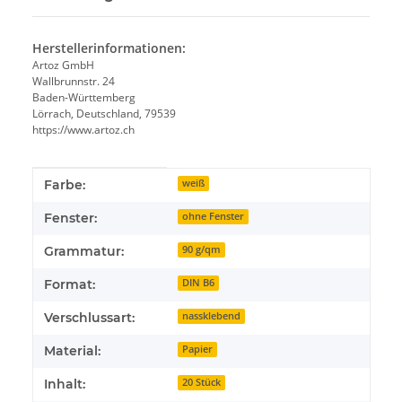
Herstellerinformationen:
Artoz GmbH
Wallbrunnstr. 24
Baden-Württemberg
Lörrach, Deutschland, 79539
https://www.artoz.ch
Produkteigenschaft
Wert
Farbe:
weiß
Fenster:
ohne Fenster
Grammatur:
90 g/qm
Format:
DIN B6
Verschlussart:
nassklebend
Material:
Papier
Inhalt:
20 Stück