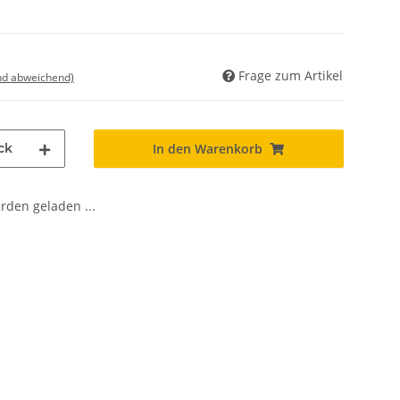
Frage zum Artikel
nd abweichend)
ck
In den Warenkorb
den geladen ...