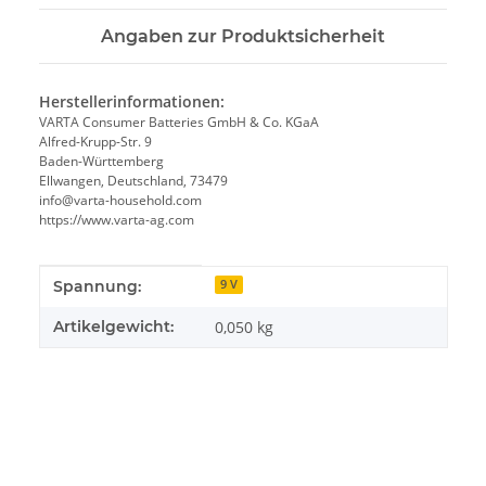
Angaben zur Produktsicherheit
Herstellerinformationen:
VARTA Consumer Batteries GmbH & Co. KGaA
Alfred-Krupp-Str. 9
Baden-Württemberg
Ellwangen, Deutschland, 73479
info@varta-household.com
https://www.varta-ag.com
Produkteigenschaft
Wert
Spannung:
9 V
Artikelgewicht:
0,050
kg