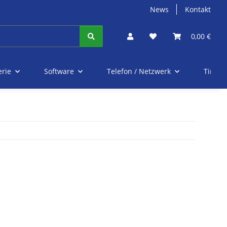
News
Kontakt
0,00 €
erie
Software
Telefon / Netzwerk
Tinte 